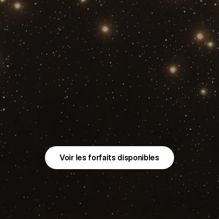
ce
Photo
de
N
Studio
s
salutations
et
remercie
tous
les
visiteurs
de
Dre
o
et
d’avoir
passé
ce
Noël
avec
nous.
En
décembr
rations
de
Noël
et
des
séances
photo
renouvelée
vous
accueillir
à
nouveau
chez
Dream
Studio.
Voir les forfaits disponibles