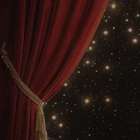
Séan
Le
Père
Noël
adresse
se
choisi
notre
studio
phot
avec
de
nouvelles
déco