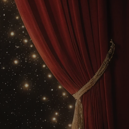
oël
en
am
Studio.
Merci
d’avoir
e
2026,
nous
reviendrons
s.
Nous
serons
ravis
de